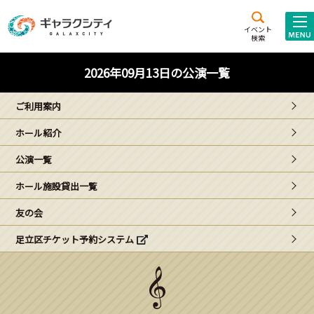
アクセス
施設案内
イベント
検索
こども
西新井
施設･
2026年09月13日の公演一覧
未来創造館
文化ホール
アトラクション
ご利用案内
ギャラクシティとは
ホール紹介
施設貸出･団体利用
公演一覧
こどもみーてぃんぐ
ホール施設貸出一覧
Gがくえん
友の会
足立区チケット予約システム
ブランドからの
お知らせ
いっしょに創る
イベントレポート