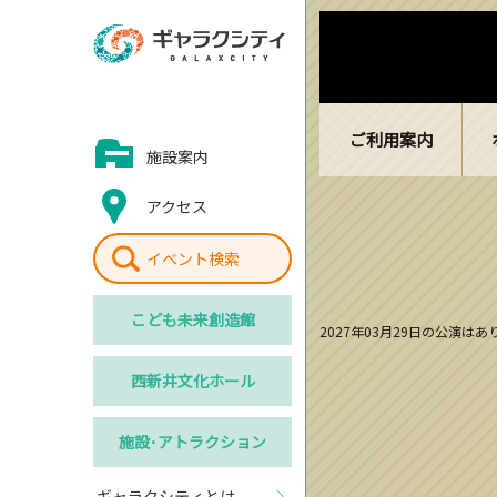
ご利用案内
施設案内
アクセス
イベント検索
こども
未来創造館
2027年03月29日の公演は
西新井
文化ホール
施設･
アトラクション
ギャラクシティとは