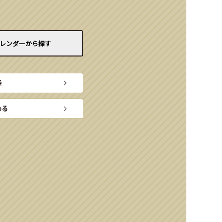
レンダーから
探す
楽
める