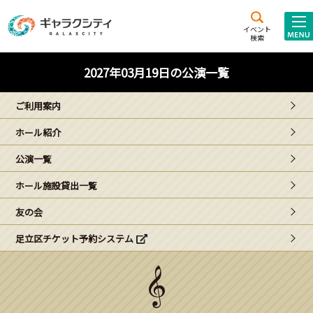
アクセス
施設案内
イベント
検索
こども
西新井
施設･
2027年03月19日の公演一覧
未来創造館
文化ホール
アトラクション
ご利用案内
ギャラクシティとは
ホール紹介
施設貸出･団体利用
公演一覧
こどもみーてぃんぐ
ホール施設貸出一覧
Gがくえん
友の会
足立区チケット予約システム
ブランドからの
お知らせ
いっしょに創る
イベントレポート