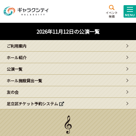
アクセス
施設案内
イベント
検索
こども
西新井
施設･
2026年11月12日の公演一覧
未来創造館
文化ホール
アトラクション
ご利用案内
ギャラクシティとは
ホール紹介
施設貸出･団体利用
公演一覧
こどもみーてぃんぐ
ホール施設貸出一覧
Gがくえん
友の会
足立区チケット予約システム
ブランドからの
お知らせ
いっしょに創る
イベントレポート