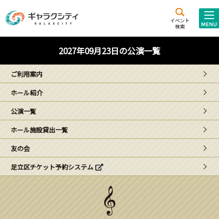
アクセス
施設案内
イベント
検索
こども
西新井
施設･
2027年09月23日の公演一覧
未来創造館
文化ホール
アトラクション
ご利用案内
ギャラクシティとは
ホール紹介
施設貸出･団体利用
公演一覧
こどもみーてぃんぐ
ホール施設貸出一覧
Gがくえん
友の会
足立区チケット予約システム
ブランドからの
お知らせ
いっしょに創る
イベントレポート