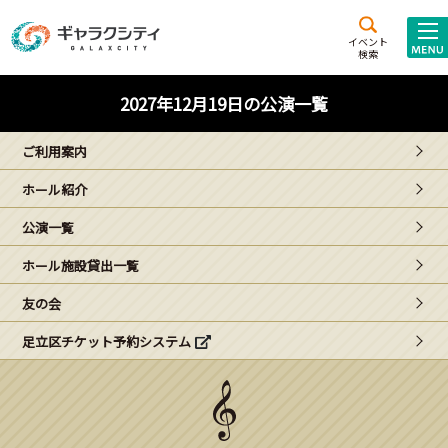
アクセス
施設案内
イベント
検索
こども
西新井
施設･
2027年12月19日の公演一覧
未来創造館
文化ホール
アトラクション
ご利用案内
ギャラクシティとは
ホール紹介
施設貸出･団体利用
公演一覧
こどもみーてぃんぐ
ホール施設貸出一覧
Gがくえん
友の会
足立区チケット予約システム
ブランドからの
お知らせ
いっしょに創る
イベントレポート