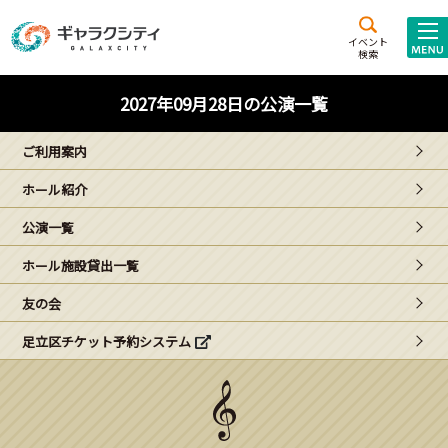
アクセス
施設案内
イベント
検索
こども
西新井
施設･
2027年09月28日の公演一覧
未来創造館
文化ホール
アトラクション
ご利用案内
ギャラクシティとは
ホール紹介
施設貸出･団体利用
公演一覧
こどもみーてぃんぐ
ホール施設貸出一覧
Gがくえん
友の会
足立区チケット予約システム
ブランドからの
お知らせ
いっしょに創る
イベントレポート