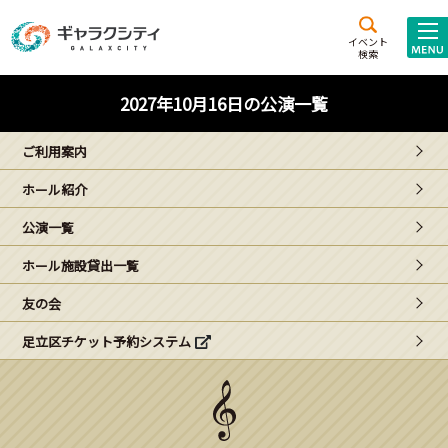
アクセス
施設案内
イベント
検索
こども
西新井
施設･
2027年10月16日の公演一覧
未来創造館
文化ホール
アトラクション
ご利用案内
ギャラクシティとは
ホール紹介
施設貸出･団体利用
公演一覧
こどもみーてぃんぐ
ホール施設貸出一覧
Gがくえん
友の会
足立区チケット予約システム
ブランドからの
お知らせ
いっしょに創る
イベントレポート