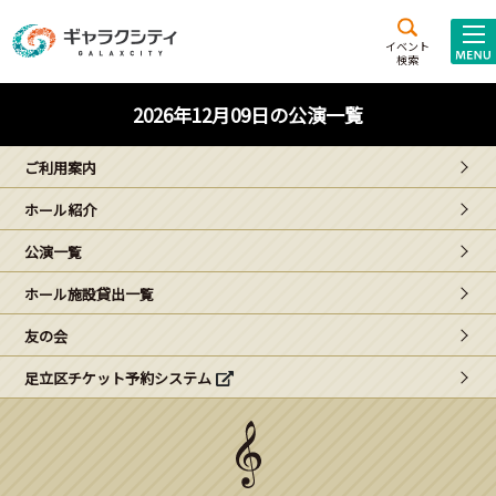
アクセス
施設案内
イベント
検索
こども
西新井
施設･
2026年12月09日の公演一覧
未来創造館
文化ホール
アトラクション
ご利用案内
ギャラクシティとは
ホール紹介
施設貸出･団体利用
公演一覧
こどもみーてぃんぐ
ホール施設貸出一覧
Gがくえん
友の会
足立区チケット予約システム
ブランドからの
お知らせ
いっしょに創る
イベントレポート