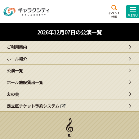
アクセス
施設案内
イベント
検索
こども
西新井
施設･
2026年12月07日の公演一覧
未来創造館
文化ホール
アトラクション
ご利用案内
ギャラクシティとは
ホール紹介
施設貸出･団体利用
公演一覧
こどもみーてぃんぐ
ホール施設貸出一覧
Gがくえん
友の会
足立区チケット予約システム
ブランドからの
お知らせ
いっしょに創る
イベントレポート