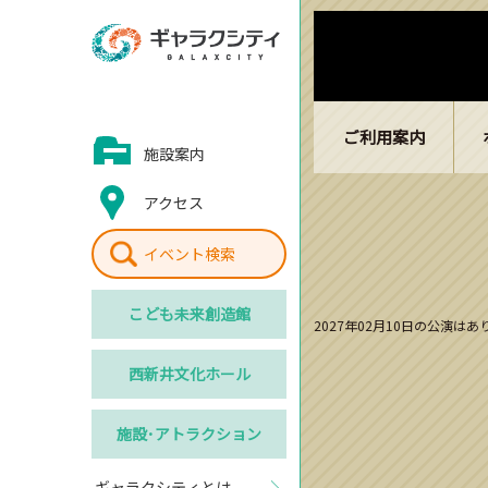
ご利用案内
施設案内
アクセス
イベント検索
こども
未来創造館
2027年02月10日の公演は
西新井
文化ホール
施設･
アトラクション
ギャラクシティとは