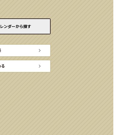
レンダーから
探す
楽
める