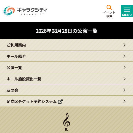
アクセス
施設案内
イベント
検索
こども
西新井
施設･
2026年08月28日の公演一覧
未来創造館
文化ホール
アトラクション
ご利用案内
ギャラクシティとは
ホール紹介
施設貸出･団体利用
公演一覧
こどもみーてぃんぐ
ホール施設貸出一覧
Gがくえん
友の会
足立区チケット予約システム
ブランドからの
お知らせ
いっしょに創る
イベントレポート