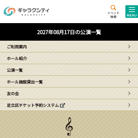
アクセス
施設案内
イベント
検索
こども
西新井
施設･
2027年08月17日の公演一覧
未来創造館
文化ホール
アトラクション
ご利用案内
ギャラクシティとは
ホール紹介
施設貸出･団体利用
公演一覧
こどもみーてぃんぐ
ホール施設貸出一覧
Gがくえん
友の会
足立区チケット予約システム
ブランドからの
お知らせ
いっしょに創る
イベントレポート