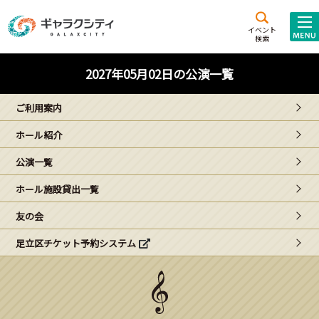
アクセス
施設案内
イベント
検索
こども
西新井
施設･
2027年05月02日の公演一覧
未来創造館
文化ホール
アトラクション
ご利用案内
ギャラクシティとは
ホール紹介
施設貸出･団体利用
公演一覧
こどもみーてぃんぐ
ホール施設貸出一覧
Gがくえん
友の会
足立区チケット予約システム
ブランドからの
お知らせ
いっしょに創る
イベントレポート