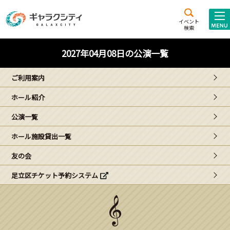
アクセス
施設案内
イベント
検索
こども
西新井
施設･
2027年04月08日の公演一覧
未来創造館
文化ホール
アトラクション
ご利用案内
ギャラクシティとは
ホール紹介
施設貸出･団体利用
公演一覧
こどもみーてぃんぐ
ホール施設貸出一覧
Gがくえん
友の会
足立区チケット予約システム
ブランドからの
お知らせ
いっしょに創る
イベントレポート