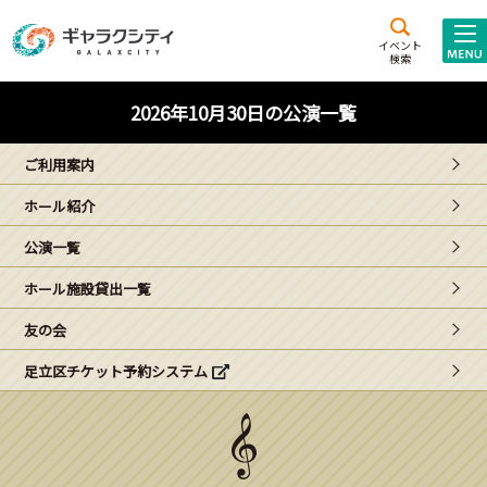
アクセス
施設案内
イベント
検索
こども
西新井
施設･
2026年10月30日の公演一覧
未来創造館
文化ホール
アトラクション
ご利用案内
ギャラクシティとは
ホール紹介
施設貸出･団体利用
公演一覧
こどもみーてぃんぐ
ホール施設貸出一覧
Gがくえん
友の会
足立区チケット予約システム
ブランドからの
お知らせ
いっしょに創る
イベントレポート