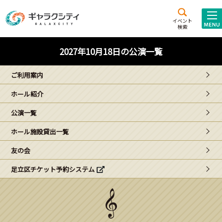
アクセス
施設案内
イベント
検索
こども
西新井
施設･
2027年10月18日の公演一覧
未来創造館
文化ホール
アトラクション
ご利用案内
ギャラクシティとは
ホール紹介
施設貸出･団体利用
公演一覧
こどもみーてぃんぐ
ホール施設貸出一覧
Gがくえん
友の会
足立区チケット予約システム
ブランドからの
お知らせ
いっしょに創る
イベントレポート