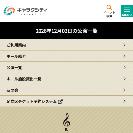
アクセス
施設案内
イベント
検索
こども
西新井
施設･
2026年12月02日の公演一覧
未来創造館
文化ホール
アトラクション
ご利用案内
ギャラクシティとは
ホール紹介
施設貸出･団体利用
公演一覧
こどもみーてぃんぐ
ホール施設貸出一覧
Gがくえん
友の会
足立区チケット予約システム
ブランドからの
お知らせ
いっしょに創る
イベントレポート