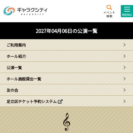
アクセス
施設案内
イベント
検索
こども
西新井
施設･
2027年04月06日の公演一覧
未来創造館
文化ホール
アトラクション
ご利用案内
ギャラクシティとは
ホール紹介
施設貸出･団体利用
公演一覧
こどもみーてぃんぐ
ホール施設貸出一覧
Gがくえん
友の会
足立区チケット予約システム
ブランドからの
お知らせ
いっしょに創る
イベントレポート