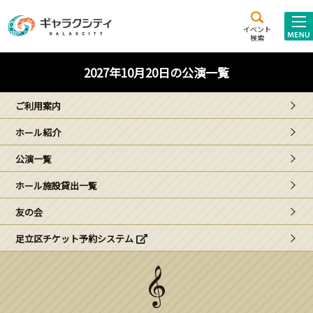
アクセス
施設案内
イベント
検索
こども
西新井
施設･
2027年10月20日の公演一覧
未来創造館
文化ホール
アトラクション
ご利用案内
ギャラクシティとは
ホール紹介
施設貸出･団体利用
公演一覧
こどもみーてぃんぐ
ホール施設貸出一覧
Gがくえん
友の会
足立区チケット予約システム
ブランドからの
お知らせ
いっしょに創る
イベントレポート