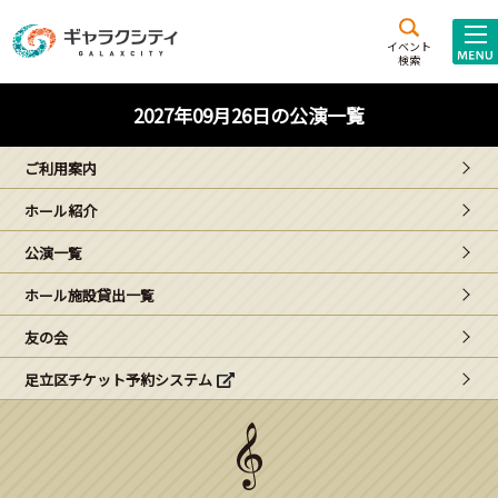
アクセス
施設案内
イベント
検索
こども
西新井
施設･
2027年09月26日の公演一覧
未来創造館
文化ホール
アトラクション
ご利用案内
ギャラクシティとは
ホール紹介
施設貸出･団体利用
公演一覧
こどもみーてぃんぐ
ホール施設貸出一覧
Gがくえん
友の会
足立区チケット予約システム
ブランドからの
お知らせ
いっしょに創る
イベントレポート