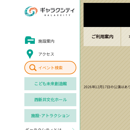
ご利用案内
施設案内
アクセス
イベント検索
こども
未来創造館
2026年12月17日の公演は
西新井
文化ホール
施設･
アトラクション
ギャラクシティとは