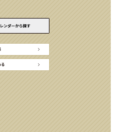
レンダーから
探す
楽
める