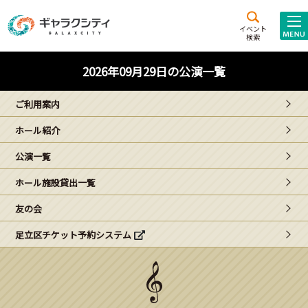
アクセス
施設案内
イベント
検索
こども
西新井
施設･
2026年09月29日の公演一覧
未来創造館
文化ホール
アトラクション
ご利用案内
ギャラクシティとは
ホール紹介
施設貸出･団体利用
公演一覧
こどもみーてぃんぐ
ホール施設貸出一覧
Gがくえん
友の会
足立区チケット予約システム
ブランドからの
お知らせ
いっしょに創る
イベントレポート