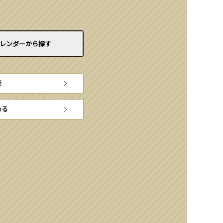
レンダーから
探す
楽
める