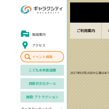
ご利用案内
施設案内
アクセス
イベント検索
こども
未来創造館
2027年03月10日の公演は
西新井
文化ホール
施設･
アトラクション
ギャラクシティとは