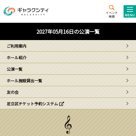
アクセス
施設案内
イベント
検索
こども
西新井
施設･
2027年05月16日の公演一覧
未来創造館
文化ホール
アトラクション
ご利用案内
ギャラクシティとは
ホール紹介
施設貸出･団体利用
公演一覧
こどもみーてぃんぐ
ホール施設貸出一覧
Gがくえん
友の会
足立区チケット予約システム
ブランドからの
お知らせ
いっしょに創る
イベントレポート