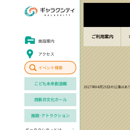
ご利用案内
施設案内
アクセス
イベント検索
こども
未来創造館
2027年04月25日の公演は
西新井
文化ホール
施設･
アトラクション
ギャラクシティとは