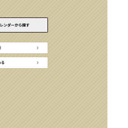
レンダーから
探す
楽
める