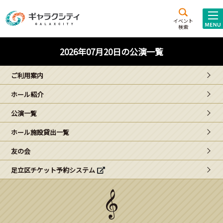
アクセス
施設案内
イベント
検索
こども
西新井
施設･
2026年07月20日の公演一覧
未来創造館
文化ホール
アトラクション
ご利用案内
ギャラクシティとは
ホール紹介
施設貸出･団体利用
公演一覧
こどもみーてぃんぐ
ホール施設貸出一覧
Gがくえん
友の会
足立区チケット予約システム
ブランドからの
お知らせ
いっしょに創る
イベントレポート