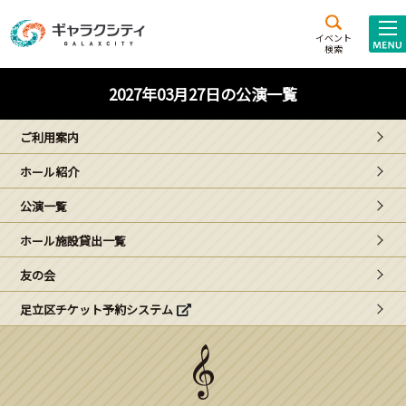
アクセス
施設案内
イベント
検索
こども
西新井
施設･
2027年03月27日の公演一覧
未来創造館
文化ホール
アトラクション
ご利用案内
ギャラクシティとは
ホール紹介
施設貸出･団体利用
公演一覧
こどもみーてぃんぐ
ホール施設貸出一覧
Gがくえん
友の会
足立区チケット予約システム
ブランドからの
お知らせ
いっしょに創る
イベントレポート