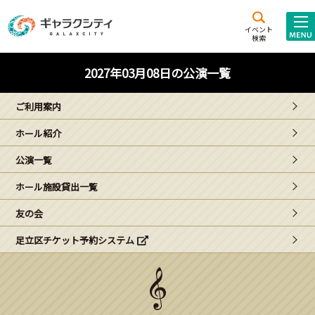
アクセス
施設案内
イベント
検索
こども
西新井
施設･
2027年03月08日の公演一覧
未来創造館
文化ホール
アトラクション
ご利用案内
ギャラクシティとは
ホール紹介
施設貸出･団体利用
公演一覧
こどもみーてぃんぐ
ホール施設貸出一覧
Gがくえん
友の会
足立区チケット予約システム
ブランドからの
お知らせ
いっしょに創る
イベントレポート