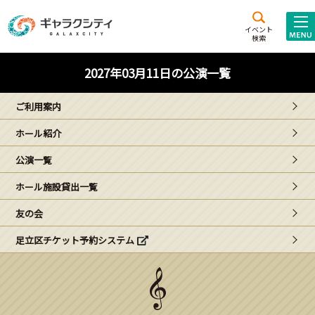
アクセス
施設案内
イベント
検索
こども
西新井
施設･
2027年03月11日の公演一覧
未来創造館
文化ホール
アトラクション
ご利用案内
ギャラクシティとは
ホール紹介
施設貸出･団体利用
公演一覧
こどもみーてぃんぐ
ホール施設貸出一覧
Gがくえん
友の会
足立区チケット予約システム
ブランドからの
お知らせ
いっしょに創る
イベントレポート