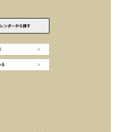
レンダーから
探す
楽
める