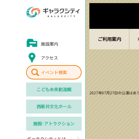
ご利用案内
施設案内
アクセス
イベント検索
こども
未来創造館
2027年07月27日の公演は
西新井
文化ホール
施設･
アトラクション
ギャラクシティとは