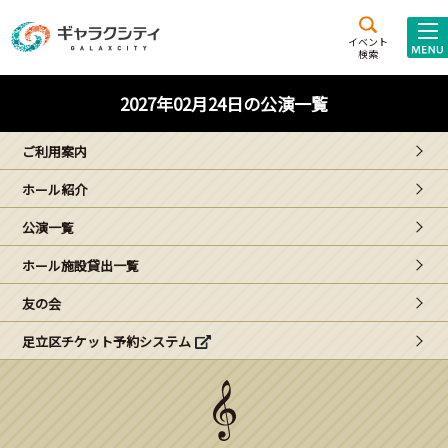
アクセス
施設案内
イベント
検索
こども
西新井
施設･
2027年02月24日の公演一覧
未来創造館
文化ホール
アトラクション
ご利用案内
ギャラクシティとは
ホール紹介
施設貸出･団体利用
公演一覧
こどもみーてぃんぐ
ホール施設貸出一覧
Gがくえん
友の会
足立区チケット予約システム
ブランドからの
お知らせ
いっしょに創る
イベントレポート