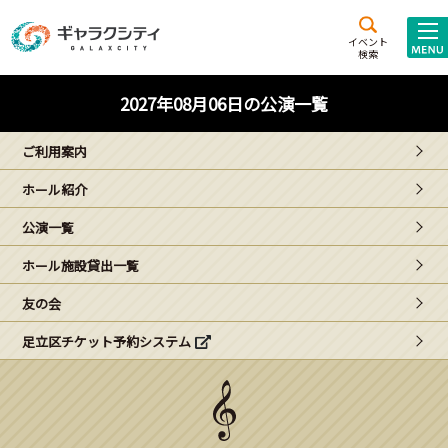
アクセス
施設案内
イベント
検索
こども
西新井
施設･
2027年08月06日の公演一覧
未来創造館
文化ホール
アトラクション
ご利用案内
ギャラクシティとは
ホール紹介
施設貸出･団体利用
公演一覧
こどもみーてぃんぐ
ホール施設貸出一覧
Gがくえん
友の会
足立区チケット予約システム
ブランドからの
お知らせ
いっしょに創る
イベントレポート