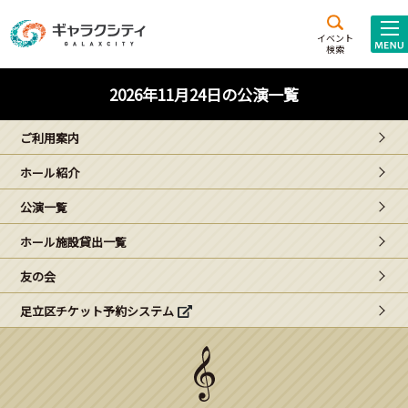
アクセス
施設案内
イベント
検索
こども
西新井
施設･
2026年11月24日の公演一覧
未来創造館
文化ホール
アトラクション
ご利用案内
ギャラクシティとは
ホール紹介
施設貸出･団体利用
公演一覧
こどもみーてぃんぐ
ホール施設貸出一覧
Gがくえん
友の会
足立区チケット予約システム
ブランドからの
お知らせ
いっしょに創る
イベントレポート