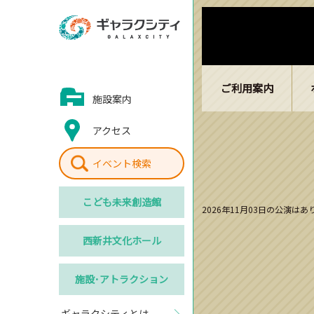
ご利用案内
施設案内
アクセス
イベント検索
こども
未来創造館
2026年11月03日の公演は
西新井
文化ホール
施設･
アトラクション
ギャラクシティとは