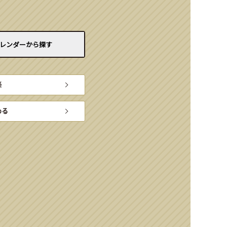
レンダーから
探す
楽
める