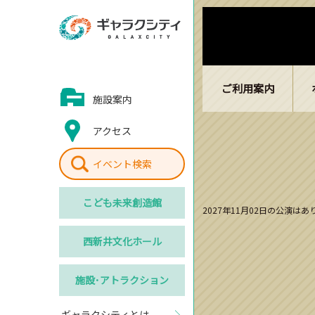
ご利用案内
施設案内
アクセス
イベント検索
こども
未来創造館
2027年11月02日の公演は
西新井
文化ホール
施設･
アトラクション
ギャラクシティとは