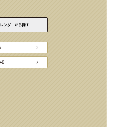
レンダーから
探す
楽
める