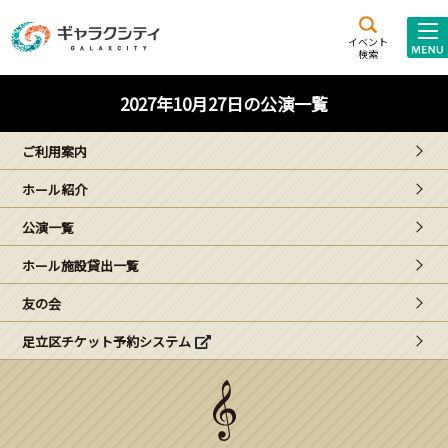
アクセス
施設案内
イベント
検索
こども
西新井
施設･
2027年10月27日の公演一覧
未来創造館
文化ホール
アトラクション
ご利用案内
ギャラクシティとは
ホール紹介
施設貸出･団体利用
公演一覧
こどもみーてぃんぐ
ホール施設貸出一覧
Gがくえん
友の会
足立区チケット予約システム
ブランドからの
お知らせ
いっしょに創る
イベントレポート