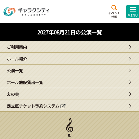
アクセス
施設案内
イベント
検索
こども
西新井
施設･
2027年08月21日の公演一覧
未来創造館
文化ホール
アトラクション
ご利用案内
ギャラクシティとは
ホール紹介
施設貸出･団体利用
公演一覧
こどもみーてぃんぐ
ホール施設貸出一覧
Gがくえん
友の会
足立区チケット予約システム
ブランドからの
お知らせ
いっしょに創る
イベントレポート