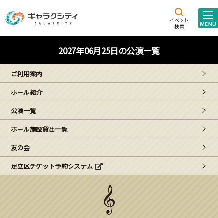
アクセス
施設案内
イベント
検索
こども
西新井
施設･
2027年06月25日の公演一覧
未来創造館
文化ホール
アトラクション
ご利用案内
ギャラクシティとは
ホール紹介
施設貸出･団体利用
公演一覧
こどもみーてぃんぐ
ホール施設貸出一覧
Gがくえん
友の会
足立区チケット予約システム
ブランドからの
お知らせ
いっしょに創る
イベントレポート