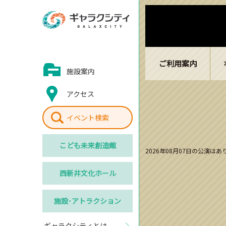
ご利用案内
施設案内
アクセス
イベント検索
こども
未来創造館
2026年08月07日の公演は
西新井
文化ホール
施設･
アトラクション
ギャラクシティとは