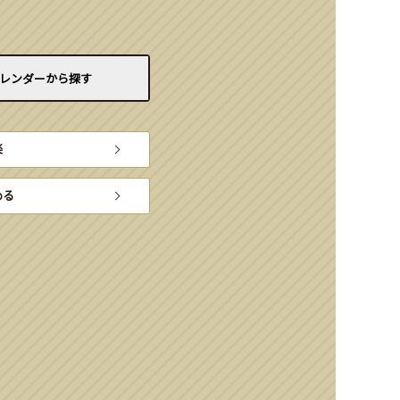
レンダーから
探す
楽
める