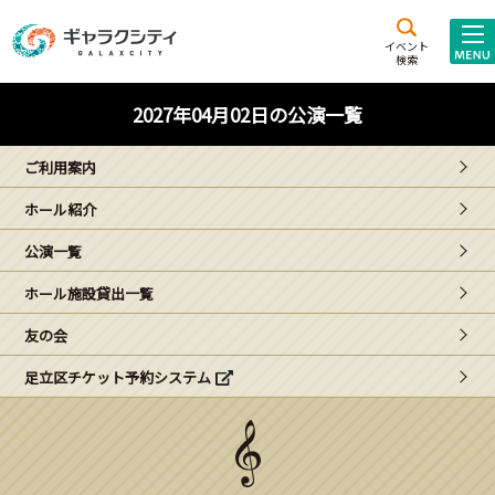
アクセス
施設案内
イベント
検索
こども
西新井
施設･
2027年04月02日の公演一覧
未来創造館
文化ホール
アトラクション
ご利用案内
ギャラクシティとは
ホール紹介
施設貸出･団体利用
公演一覧
こどもみーてぃんぐ
ホール施設貸出一覧
Gがくえん
友の会
足立区チケット予約システム
ブランドからの
お知らせ
いっしょに創る
イベントレポート