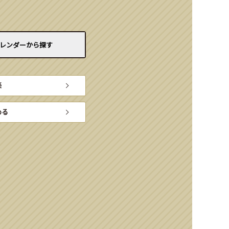
レンダーから
探す
楽
める