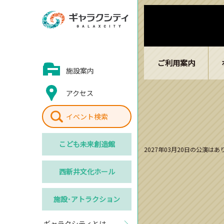
ご利用案内
施設案内
アクセス
イベント検索
こども
未来創造館
2027年03月20日の公演は
西新井
文化ホール
施設･
アトラクション
ギャラクシティとは