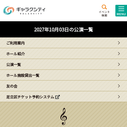
アクセス
施設案内
イベント
検索
こども
西新井
施設･
2027年10月03日の公演一覧
未来創造館
文化ホール
アトラクション
ご利用案内
ギャラクシティとは
ホール紹介
施設貸出･団体利用
公演一覧
こどもみーてぃんぐ
ホール施設貸出一覧
Gがくえん
友の会
足立区チケット予約システム
ブランドからの
お知らせ
いっしょに創る
イベントレポート