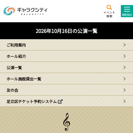
アクセス
施設案内
イベント
検索
こども
西新井
施設･
2026年10月16日の公演一覧
未来創造館
文化ホール
アトラクション
ご利用案内
ギャラクシティとは
ホール紹介
施設貸出･団体利用
公演一覧
こどもみーてぃんぐ
ホール施設貸出一覧
Gがくえん
友の会
足立区チケット予約システム
ブランドからの
お知らせ
いっしょに創る
イベントレポート