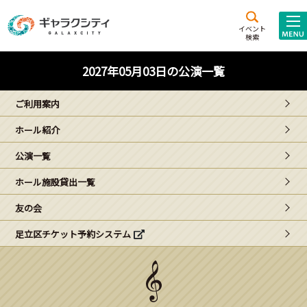
アクセス
施設案内
イベント
検索
こども
西新井
施設･
2027年05月03日の公演一覧
未来創造館
文化ホール
アトラクション
ご利用案内
ギャラクシティとは
ホール紹介
施設貸出･団体利用
公演一覧
こどもみーてぃんぐ
ホール施設貸出一覧
Gがくえん
友の会
足立区チケット予約システム
ブランドからの
お知らせ
いっしょに創る
イベントレポート