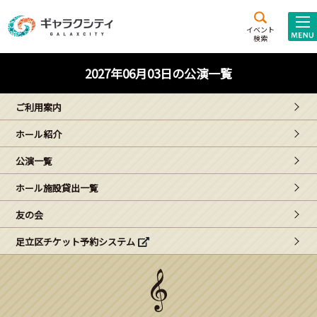
アクセス
施設案内
イベント
検索
こども
西新井
施設･
2027年06月03日の公演一覧
未来創造館
文化ホール
アトラクション
ご利用案内
ギャラクシティとは
ホール紹介
施設貸出･団体利用
公演一覧
こどもみーてぃんぐ
ホール施設貸出一覧
Gがくえん
友の会
足立区チケット予約システム
ブランドからの
お知らせ
いっしょに創る
イベントレポート