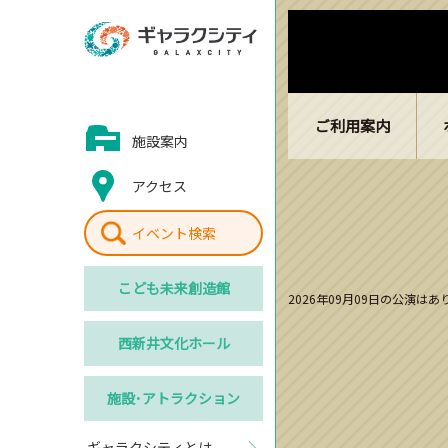
ご利用案内
施設案内
アクセス
イベント検索
こども
未来創造館
2026年09月09日の公演は
西新井
文化ホール
施設･
アトラクション
ギャラクシティとは