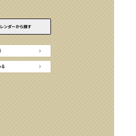
レンダーから
探す
楽
める