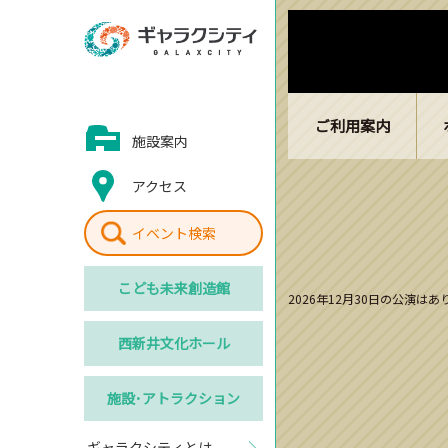
ご利用案内
施設案内
アクセス
イベント検索
こども
未来創造館
2026年12月30日の公演は
西新井
文化ホール
施設･
アトラクション
ギャラクシティとは