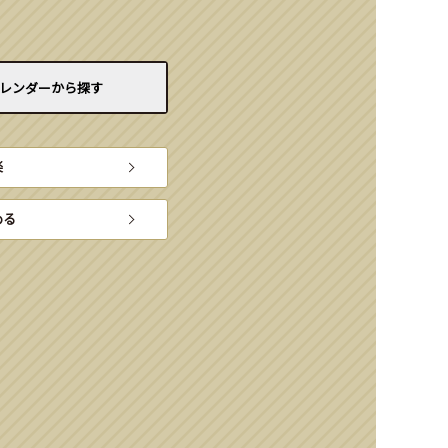
レンダーから
探す
楽
める