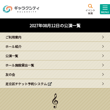
アクセス
施設案内
イベント
検索
こども
西新井
施設･
2027年08月12日の公演一覧
未来創造館
文化ホール
アトラクション
ご利用案内
ギャラクシティとは
ホール紹介
施設貸出･団体利用
公演一覧
こどもみーてぃんぐ
ホール施設貸出一覧
Gがくえん
友の会
足立区チケット予約システム
ブランドからの
お知らせ
いっしょに創る
イベントレポート