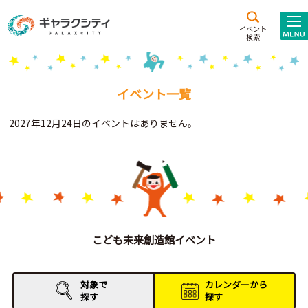
アクセス
施設案内
イベント
検索
こども
西新井
施設･
未来創造館
文化ホール
アトラクション
イベント一覧
ギャラクシティとは
2027年12月24日のイベントはありません。
施設貸出･団体利用
こどもみーてぃんぐ
Gがくえん
ブランドからの
お知らせ
こども未来創造館イベント
いっしょに創る
対象で
カレンダーから
探す
探す
イベントレポート